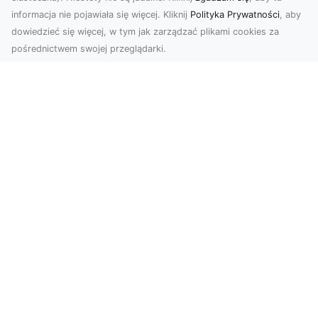
informacja nie pojawiała się więcej. Kliknij
Polityka Prywatności
, aby
dowiedzieć się więcej, w tym jak zarządzać plikami cookies za
pośrednictwem swojej przeglądarki.
Usługi dronem Tarnów – nowoczesne
rozwiązania dla wymagających
klientów
Technologia dronów zrewolucjonizowała sposób,
w jaki postrzegamy świat, dokumentujemy
projekty i p...