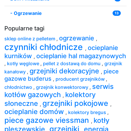
-
Ogrzewanie
13
Popularne tagi
ogrzewanie
sklep online z pelletem
,
,
czynniki chłodnicze
ocieplanie
,
kurników
ocieplanie hal magazynowych
,
,
kotły węglowe
,
pellet z dostawą do domu
,
grzejnik
grzejniki dekoracyjne
piece
kanałowy
,
,
gazowe buderus
,
producent grzejników
,
serwis
chłodnictwo
,
grzejnik konwektorowy
,
kotłów gazowych
kolektory
,
grzejniki pokojowe
słoneczne
,
,
ocieplanie domów
,
kolektory bregus
,
piece gazowe viessman
kotły
,
grzejniki
pleszewskie
energia
,
,