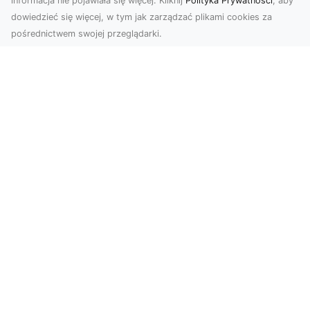
informacja nie pojawiała się więcej. Kliknij
Polityka Prywatności
, aby
dowiedzieć się więcej, w tym jak zarządzać plikami cookies za
pośrednictwem swojej przeglądarki.
Usługi dronem Tarnów – nowoczesne
rozwiązania dla wymagających
klientów
Technologia dronów zrewolucjonizowała sposób,
w jaki postrzegamy świat, dokumentujemy
projekty i p...