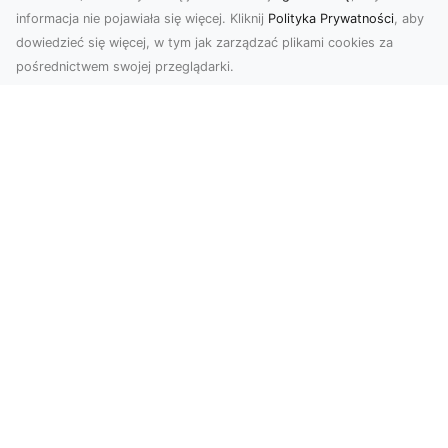
informacja nie pojawiała się więcej. Kliknij
Polityka Prywatności
, aby
dowiedzieć się więcej, w tym jak zarządzać plikami cookies za
pośrednictwem swojej przeglądarki.
Usługi dronem Tarnów – nowoczesne
rozwiązania dla wymagających
klientów
Technologia dronów zrewolucjonizowała sposób,
w jaki postrzegamy świat, dokumentujemy
projekty i p...