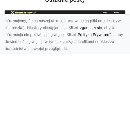
Informujemy, że na naszej stronie stosowane są pliki cookies (tzw.
ciasteczka). Niestety nie są jadalne. Kliknij
zgadzam się
, aby ta
informacja nie pojawiała się więcej. Kliknij
Polityka Prywatności
, aby
dowiedzieć się więcej, w tym jak zarządzać plikami cookies za
pośrednictwem swojej przeglądarki.
Usługi dronem Tarnów – nowoczesne
rozwiązania dla wymagających
klientów
Technologia dronów zrewolucjonizowała sposób,
w jaki postrzegamy świat, dokumentujemy
projekty i p...