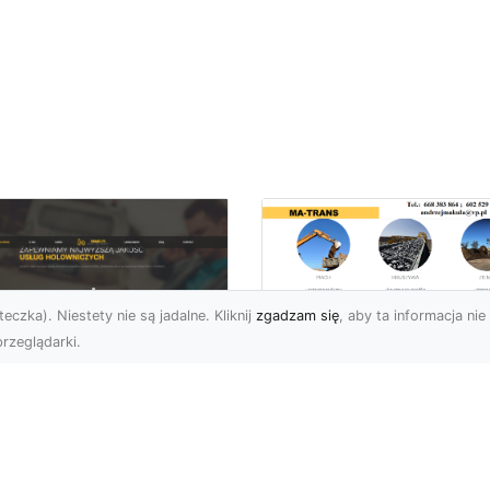
eczka). Niestety nie są jadalne. Kliknij
zgadzam się
, aby ta informacja nie 
rzeglądarki.
Usługi Prac Ziemny
i Przygotowania
U XMar –
Terenów pod
ezawodna Pomoc
Inwestycje w
ogowa w Radomiu
Radomiu –
 Każdą Okoliczność