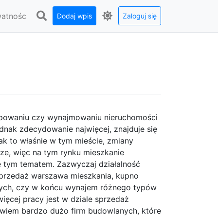
watnośc
Dodaj wpis
Zaloguj się
upowaniu czy wynajmowaniu nieruchomości
dnak zdecydowanie najwięcej, znajduje się
nak to właśnie w tym mieście, zmiany
ksze, więc na tym rynku mieszkanie
ię tym tematem. Zazwyczaj działalność
o sprzedaż warszawa mieszkania, kupno
ych, czy w końcu wynajem różnego typów
jwięcej pracy jest w dziale sprzedaż
bowiem bardzo dużo firm budowlanych, które