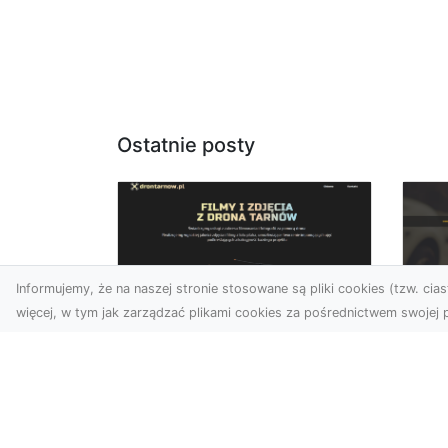
Ostatnie posty
Informujemy, że na naszej stronie stosowane są pliki cookies (tzw. ciast
więcej, w tym jak zarządzać plikami cookies za pośrednictwem swojej p
Usługi dronem
FH
Tarnów –
Ni
nowoczesne
Dr
rozwiązania dla
na