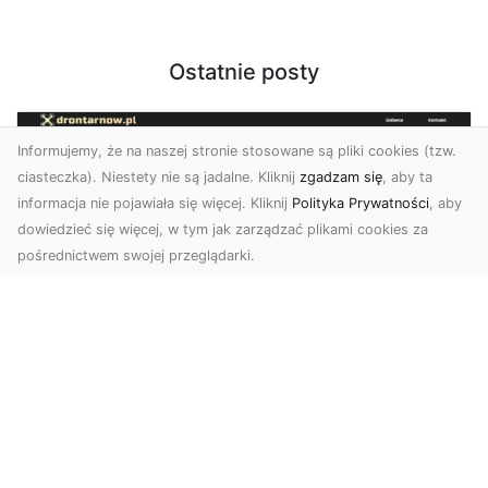
Ostatnie posty
Informujemy, że na naszej stronie stosowane są pliki cookies (tzw.
ciasteczka). Niestety nie są jadalne. Kliknij
zgadzam się
, aby ta
informacja nie pojawiała się więcej. Kliknij
Polityka Prywatności
, aby
dowiedzieć się więcej, w tym jak zarządzać plikami cookies za
pośrednictwem swojej przeglądarki.
Usługi dronem Tarnów – nowoczesne
rozwiązania dla wymagających
klientów
Technologia dronów zrewolucjonizowała sposób,