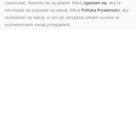
ciasteczka). Niestety nie są jadalne. Kliknij
zgadzam się
, aby ta
informacja nie pojawiała się więcej. Kliknij
Polityka Prywatności
, aby
dowiedzieć się więcej, w tym jak zarządzać plikami cookies za
pośrednictwem swojej przeglądarki.
Usługi dronem Tarnów – nowoczesne
rozwiązania dla wymagających
klientów
Technologia dronów zrewolucjonizowała sposób,
w jaki postrzegamy świat, dokumentujemy
projekty i p...