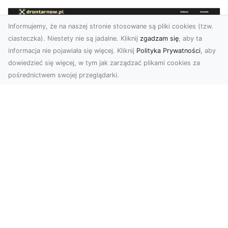
Informujemy, że na naszej stronie stosowane są pliki cookies (tzw.
ciasteczka). Niestety nie są jadalne. Kliknij
zgadzam się
, aby ta
informacja nie pojawiała się więcej. Kliknij
Polityka Prywatności
, aby
dowiedzieć się więcej, w tym jak zarządzać plikami cookies za
pośrednictwem swojej przeglądarki.
Usługi dronem Tarnów – nowoczesne
rozwiązania dla wymagających
klientów
Technologia dronów zrewolucjonizowała sposób,
w jaki postrzegamy świat, dokumentujemy
projekty i p...