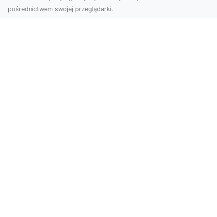
pośrednictwem swojej przeglądarki.
Usługi dronem Tarnów – nowoczesne
rozwiązania dla wymagających
klientów
Technologia dronów zrewolucjonizowała sposób,
w jaki postrzegamy świat, dokumentujemy
projekty i p...