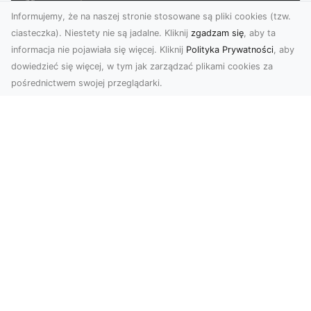
Informujemy, że na naszej stronie stosowane są pliki cookies (tzw.
ciasteczka). Niestety nie są jadalne. Kliknij
zgadzam się
, aby ta
informacja nie pojawiała się więcej. Kliknij
Polityka Prywatności
, aby
dowiedzieć się więcej, w tym jak zarządzać plikami cookies za
pośrednictwem swojej przeglądarki.
Usługi dronem Tarnów – nowoczesne
rozwiązania dla wymagających
klientów
Technologia dronów zrewolucjonizowała sposób,
w jaki postrzegamy świat, dokumentujemy
projekty i p...