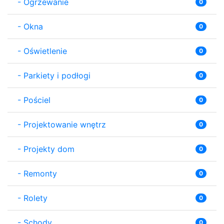
-
Ogrzewanie
0
-
Okna
0
-
Oświetlenie
0
-
Parkiety i podłogi
0
-
Pościel
0
-
Projektowanie wnętrz
0
-
Projekty dom
0
-
Remonty
0
-
Rolety
0
-
Schody
0