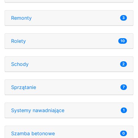
Remonty
3
Rolety
10
Schody
2
Sprzątanie
7
Systemy nawadniające
1
Szamba betonowe
0