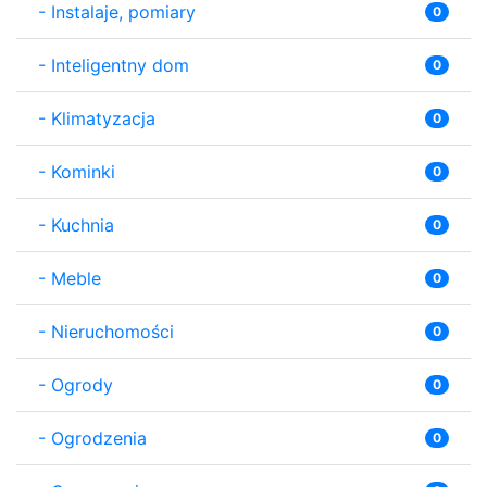
-
Instalaje, pomiary
0
-
Inteligentny dom
0
-
Klimatyzacja
0
-
Kominki
0
-
Kuchnia
0
-
Meble
0
-
Nieruchomości
0
-
Ogrody
0
-
Ogrodzenia
0