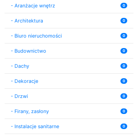
-
Aranżacje wnętrz
0
-
Architektura
0
-
Biuro nieruchomości
0
-
Budownictwo
0
-
Dachy
0
-
Dekoracje
0
-
Drzwi
0
-
Firany, zasłony
0
-
Instalacje sanitarne
0