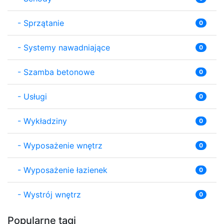
-
Sprzątanie
0
-
Systemy nawadniające
0
-
Szamba betonowe
0
-
Usługi
0
-
Wykładziny
0
-
Wyposażenie wnętrz
0
-
Wyposażenie łazienek
0
-
Wystrój wnętrz
0
Popularne tagi