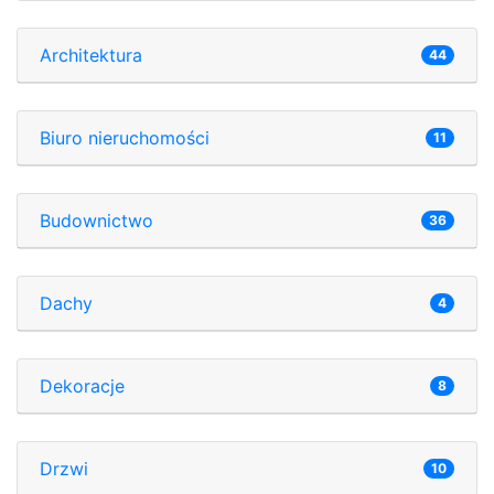
Architektura
44
Biuro nieruchomości
11
Budownictwo
36
Dachy
4
Dekoracje
8
Drzwi
10